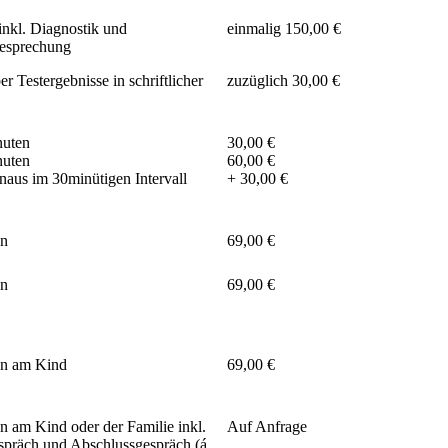
 inkl. Diagnostik und
einmalig 150,00 €
esprechung
er Testergebnisse in schriftlicher
zuzüglich 30,00 €
nuten
30,00 €
nuten
60,00 €
naus im 30minütigen Intervall
+ 30,00 €
en
69,00 €
en
69,00 €
en am Kind
69,00 €
n am Kind oder der Familie inkl.
Auf Anfrage
espräch und Abschlussgespräch (á