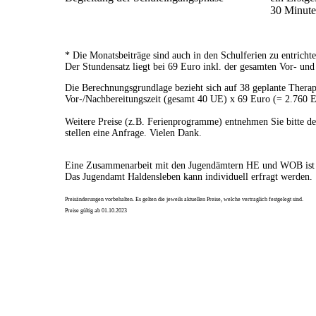
30 Minute
* Die Monatsbeiträge sind auch in den Schulferien zu entricht
Der Stundensatz liegt bei 69 Euro inkl. der gesamten Vor- und
Die Berechnungsgrundlage bezieht sich auf 38 geplante Therapi
Vor-/Nachbereitungszeit (gesamt 40 UE) x 69 Euro (= 2.760 
Weitere Preise (z.B. Ferienprogramme) entnehmen Sie bitte d
stellen eine Anfrage. Vielen Dank.
Eine Zusammenarbeit mit den Jugendämtern HE und WOB ist 
Das Jugendamt Haldensleben kann individuell erfragt werden.
Preisänderungen vorbehalten. Es gelten die jeweils aktuellen Preise, welche vertraglich festgelegt sind.
Preise gültig ab 01.10.2023