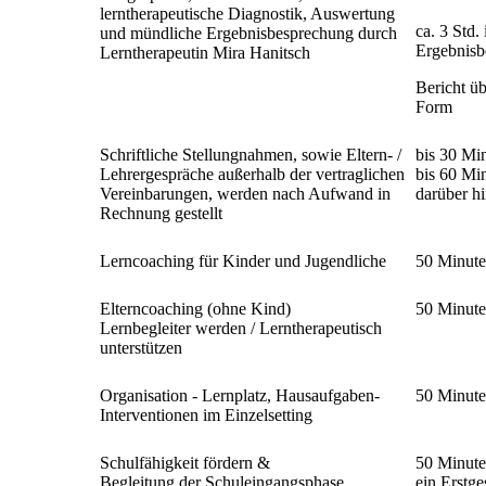
lerntherapeutische Diagnostik, Auswertung
ca. 3 Std.
und mündliche Ergebnisbesprechung durch
Ergebnisb
Lerntherapeutin Mira Hanitsch
Bericht üb
Form
Schriftliche Stellungnahmen, sowie Eltern- /
bis 30 Mi
Lehrergespräche außerhalb der vertraglichen
bis 60 Mi
Vereinbarungen, werden nach Aufwand in
darüber hi
Rechnung gestellt
Lerncoaching für Kinder und Jugendliche
50 Minut
Elterncoaching (ohne Kind)
50 Minut
Lernbegleiter werden / Lerntherapeutisch
unterstützen
Organisation - Lernplatz, Hausaufgaben-
50 Minut
Interventionen im Einzelsetting
Schulfähigkeit fördern &
50 Minute
Begleitung der Schuleingangsphase
ein Erstg