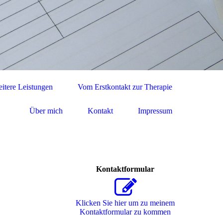
itere Leistungen
Vom Erstkontakt zur Therapie
Über mich
Kontakt
Impressum
Kontaktformular
Klicken Sie hier um zu meinem
Kon­takt­for­mu­lar zu kommen